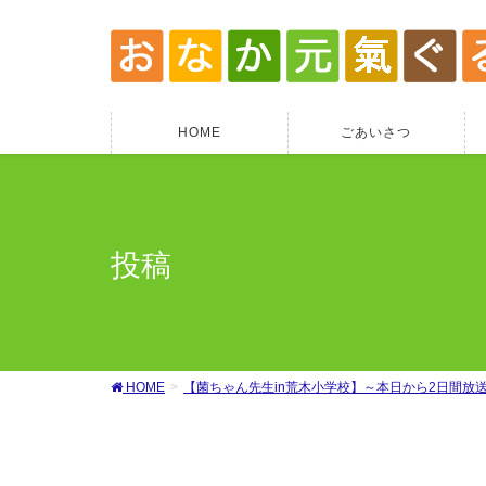
HOME
ごあいさつ
投稿
HOME
【菌ちゃん先生in荒木小学校】～本日から2日間放