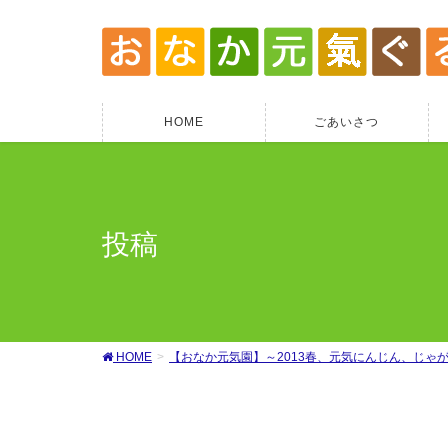
HOME
ごあいさつ
投稿
HOME
【おなか元気園】～2013春、元気にんじん、じゃ