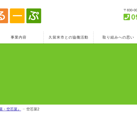
〒830-
0
事業内容
久留米市との協働活動
取り組みへの思い
菜・空芯菜』
空芯菜2